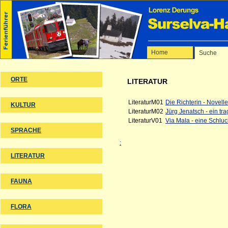
►
Themen anzeigen
Home
Suche
ORTE
LITERATUR
LiteraturM01
Die Richterin - Novell
KULTUR
LiteraturM02
Jürg Jenatsch - ein tr
LiteraturV01
Via Mala - eine Schlu
SPRACHE
:
LITERATUR
FAUNA
FLORA